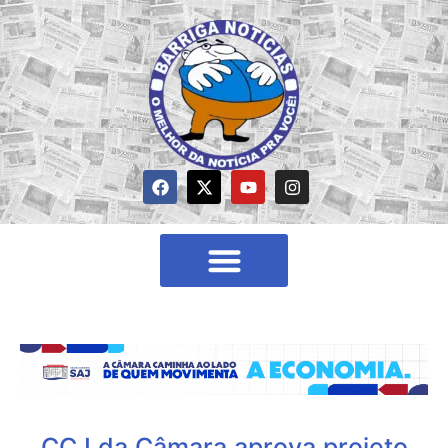
CCJ da Câmara aprova projeto