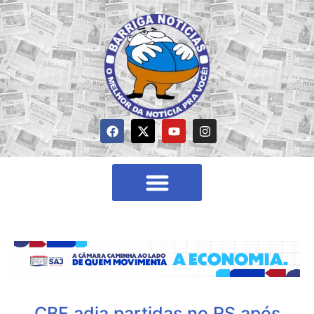
CBF adia partidas no RS após