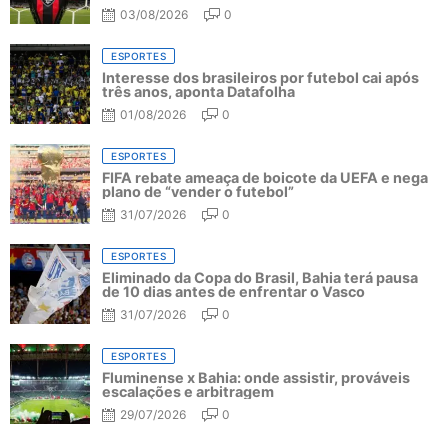
03/08/2026
0
ESPORTES
Interesse dos brasileiros por futebol cai após
três anos, aponta Datafolha
01/08/2026
0
ESPORTES
FIFA rebate ameaça de boicote da UEFA e nega
plano de “vender o futebol”
31/07/2026
0
ESPORTES
Eliminado da Copa do Brasil, Bahia terá pausa
de 10 dias antes de enfrentar o Vasco
31/07/2026
0
ESPORTES
Fluminense x Bahia: onde assistir, prováveis
escalações e arbitragem
29/07/2026
0