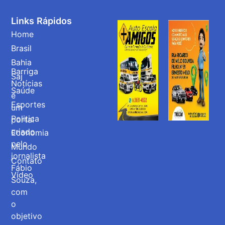
Links Rápidos
Home
Brasil
Bahia
Barriga
Saj
Notícias
Saúde
é
Esportes
um
Politica
portal
criado
Economia
pelo
Mundo
jornalista
Contato
Fábio
Vídeo
Souza,
com
o
objetivo