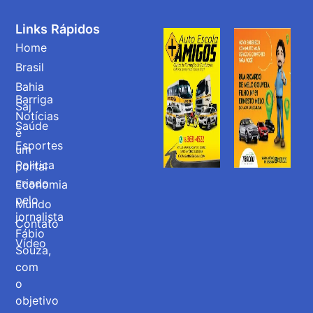
Links Rápidos
Home
Brasil
Bahia
Barriga
Saj
Notícias
Saúde
é
Esportes
um
Politica
portal
criado
Economia
pelo
Mundo
jornalista
Contato
Fábio
Vídeo
Souza,
com
o
objetivo