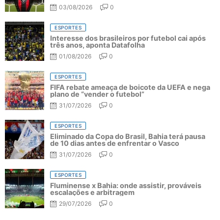
03/08/2026
0
ESPORTES
Interesse dos brasileiros por futebol cai após
três anos, aponta Datafolha
01/08/2026
0
ESPORTES
FIFA rebate ameaça de boicote da UEFA e nega
plano de “vender o futebol”
31/07/2026
0
ESPORTES
Eliminado da Copa do Brasil, Bahia terá pausa
de 10 dias antes de enfrentar o Vasco
31/07/2026
0
ESPORTES
Fluminense x Bahia: onde assistir, prováveis
escalações e arbitragem
29/07/2026
0