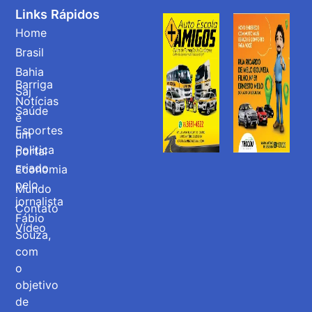
Links Rápidos
Home
Brasil
Bahia
Barriga
Saj
Notícias
Saúde
é
Esportes
um
Politica
portal
criado
Economia
pelo
Mundo
jornalista
Contato
Fábio
Vídeo
Souza,
com
o
objetivo
de