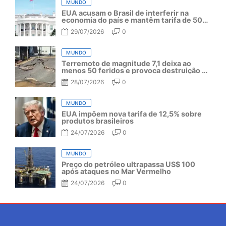
MUNDO
EUA acusam o Brasil de interferir na
economia do país e mantêm tarifa de 50%
por mais um ano
29/07/2026
0
MUNDO
Terremoto de magnitude 7,1 deixa ao
menos 50 feridos e provoca destruição no
Japão
28/07/2026
0
MUNDO
EUA impõem nova tarifa de 12,5% sobre
produtos brasileiros
24/07/2026
0
MUNDO
Preço do petróleo ultrapassa US$ 100
após ataques no Mar Vermelho
24/07/2026
0