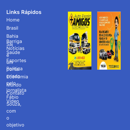
Links Rápidos
Home
Brasil
Bahia
Barriga
Saj
Notícias
Saúde
é
Esportes
um
Politica
portal
criado
Economia
pelo
Mundo
jornalista
Contato
Fábio
Vídeo
Souza,
com
o
objetivo