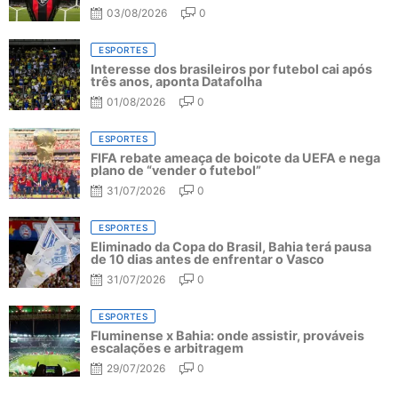
03/08/2026
0
ESPORTES
Interesse dos brasileiros por futebol cai após
três anos, aponta Datafolha
01/08/2026
0
ESPORTES
FIFA rebate ameaça de boicote da UEFA e nega
plano de “vender o futebol”
31/07/2026
0
ESPORTES
Eliminado da Copa do Brasil, Bahia terá pausa
de 10 dias antes de enfrentar o Vasco
31/07/2026
0
ESPORTES
Fluminense x Bahia: onde assistir, prováveis
escalações e arbitragem
29/07/2026
0