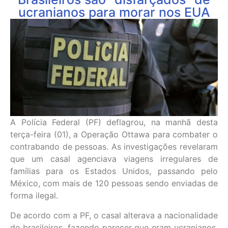
ucranianos para morar nos EUA
A Polícia Federal (PF) deflagrou, na manhã desta
terça-feira (01), a Operação Ottawa para combater o
contrabando de pessoas. As investigações revelaram
que um casal agenciava viagens irregulares de
famílias para os Estados Unidos, passando pelo
México, com mais de 120 pessoas sendo enviadas de
forma ilegal.
De acordo com a PF, o casal alterava a nacionalidade
de brasileiros, fazendo parecer que eram ucranianos,