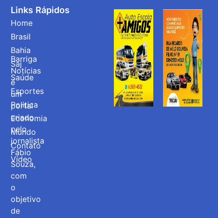
Links Rápidos
Home
Brasil
Bahia
Barriga
Saj
Notícias
Saúde
é
Esportes
um
Politica
portal
criado
Economia
pelo
Mundo
jornalista
Contato
Fábio
Vídeo
Souza,
com
o
objetivo
de