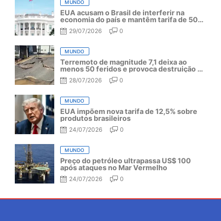
MUNDO
EUA acusam o Brasil de interferir na
economia do país e mantêm tarifa de 50%
por mais um ano
29/07/2026
0
MUNDO
Terremoto de magnitude 7,1 deixa ao
menos 50 feridos e provoca destruição no
Japão
28/07/2026
0
MUNDO
EUA impõem nova tarifa de 12,5% sobre
produtos brasileiros
24/07/2026
0
MUNDO
Preço do petróleo ultrapassa US$ 100
após ataques no Mar Vermelho
24/07/2026
0