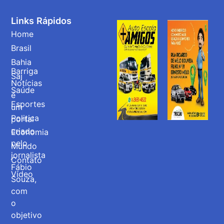
Links Rápidos
Home
Brasil
Bahia
Barriga
Saj
Notícias
Saúde
é
Esportes
um
Politica
portal
criado
Economia
pelo
Mundo
jornalista
Contato
Fábio
Vídeo
Souza,
com
o
objetivo