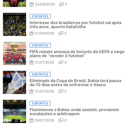
03/08/2026
0
ESPORTES
Interesse dos brasileiros por futebol cai após
três anos, aponta Datafolha
01/08/2026
0
ESPORTES
FIFA rebate ameaça de boicote da UEFA e nega
plano de “vender o futebol”
31/07/2026
0
ESPORTES
Eliminado da Copa do Brasil, Bahia terá pausa
de 10 dias antes de enfrentar o Vasco
31/07/2026
0
ESPORTES
Fluminense x Bahia: onde assistir, prováveis
escalações e arbitragem
29/07/2026
0