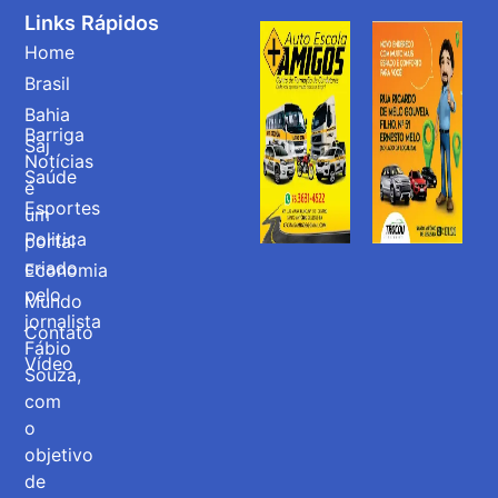
Links Rápidos
Home
Brasil
Bahia
Barriga
Saj
Notícias
Saúde
é
Esportes
um
Politica
portal
criado
Economia
pelo
Mundo
jornalista
Contato
Fábio
Vídeo
Souza,
com
o
objetivo
de