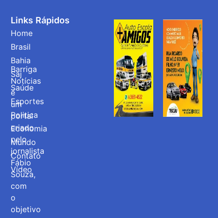
Links Rápidos
Home
Brasil
Bahia
Barriga
Saj
Notícias
Saúde
é
Esportes
um
Politica
portal
criado
Economia
pelo
Mundo
jornalista
Contato
Fábio
Vídeo
Souza,
com
o
objetivo