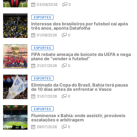
03/08/2026
0
ESPORTES
Interesse dos brasileiros por futebol cai após
três anos, aponta Datafolha
01/08/2026
0
ESPORTES
FIFA rebate ameaça de boicote da UEFA e nega
plano de “vender o futebol”
31/07/2026
0
ESPORTES
Eliminado da Copa do Brasil, Bahia terá pausa
de 10 dias antes de enfrentar o Vasco
31/07/2026
0
ESPORTES
Fluminense x Bahia: onde assistir, prováveis
escalações e arbitragem
29/07/2026
0