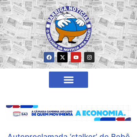
Autoproclamada ‘stalker’ de Bebê