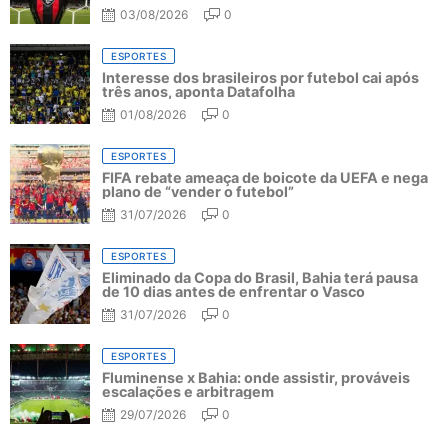
03/08/2026
0
ESPORTES
Interesse dos brasileiros por futebol cai após
três anos, aponta Datafolha
01/08/2026
0
ESPORTES
FIFA rebate ameaça de boicote da UEFA e nega
plano de “vender o futebol”
31/07/2026
0
ESPORTES
Eliminado da Copa do Brasil, Bahia terá pausa
de 10 dias antes de enfrentar o Vasco
31/07/2026
0
ESPORTES
Fluminense x Bahia: onde assistir, prováveis
escalações e arbitragem
29/07/2026
0