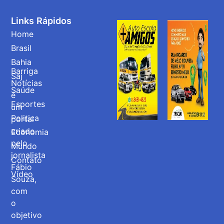
Links Rápidos
Home
Brasil
Bahia
Barriga
Saj
Notícias
Saúde
é
Esportes
um
Politica
portal
criado
Economia
pelo
Mundo
jornalista
Contato
Fábio
Vídeo
Souza,
com
o
objetivo