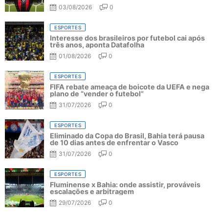
03/08/2026
0
ESPORTES
Interesse dos brasileiros por futebol cai após
três anos, aponta Datafolha
01/08/2026
0
ESPORTES
FIFA rebate ameaça de boicote da UEFA e nega
plano de “vender o futebol”
31/07/2026
0
ESPORTES
Eliminado da Copa do Brasil, Bahia terá pausa
de 10 dias antes de enfrentar o Vasco
31/07/2026
0
ESPORTES
Fluminense x Bahia: onde assistir, prováveis
escalações e arbitragem
29/07/2026
0