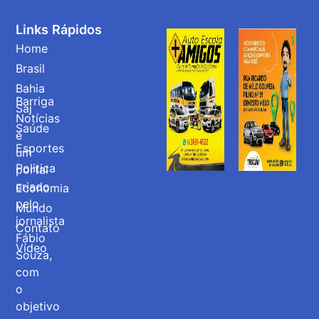
Links Rápidos
Home
Brasil
Bahia
Barriga
Saj
Notícias
Saúde
é
Esportes
um
Politica
portal
criado
Economia
pelo
Mundo
jornalista
Contato
Fábio
Vídeo
Souza,
com
o
objetivo