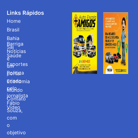
Links Rápidos
Home
Brasil
Bahia
Barriga
Saj
Notícias
Saúde
é
Esportes
um
Politica
portal
criado
Economia
pelo
Mundo
jornalista
Contato
Fábio
Vídeo
Souza,
com
o
objetivo