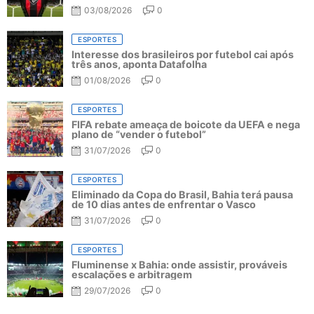
03/08/2026
0
ESPORTES
Interesse dos brasileiros por futebol cai após
três anos, aponta Datafolha
01/08/2026
0
ESPORTES
FIFA rebate ameaça de boicote da UEFA e nega
plano de “vender o futebol”
31/07/2026
0
ESPORTES
Eliminado da Copa do Brasil, Bahia terá pausa
de 10 dias antes de enfrentar o Vasco
31/07/2026
0
ESPORTES
Fluminense x Bahia: onde assistir, prováveis
escalações e arbitragem
29/07/2026
0