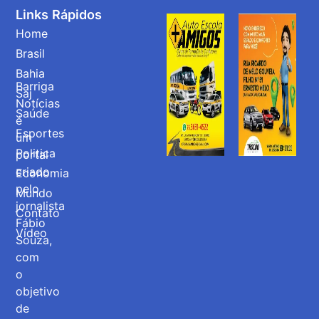
Links Rápidos
Home
Brasil
Bahia
Barriga
Saj
Notícias
Saúde
é
Esportes
um
Politica
portal
criado
Economia
pelo
Mundo
jornalista
Contato
Fábio
Vídeo
Souza,
com
o
objetivo
de