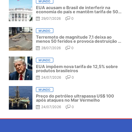
MUNDO
EUA acusam o Brasil de interferir na
economia do país e mantêm tarifa de 50%
por mais um ano
29/07/2026
0
MUNDO
Terremoto de magnitude 7,1 deixa ao
menos 50 feridos e provoca destruição no
Japão
28/07/2026
0
MUNDO
EUA impõem nova tarifa de 12,5% sobre
produtos brasileiros
24/07/2026
0
MUNDO
Preço do petróleo ultrapassa US$ 100
após ataques no Mar Vermelho
24/07/2026
0