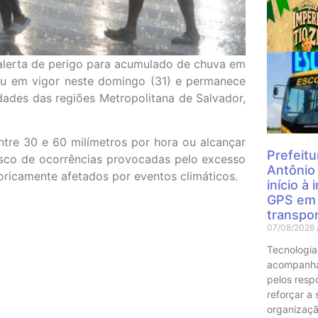
Mais
 alerta de perigo para acumulado de chuva em
rou em vigor neste domingo (31) e permanece
dades das regiões Metropolitana de Salvador,
tre 30 e 60 milímetros por hora ou alcançar
Prefeitu
isco de ocorrências provocadas pelo excesso
Antônio
toricamente afetados por eventos climáticos.
início à
GPS em 
transpor
07/08/2026
Tecnologia
acompanha
pelos resp
reforçar a
organizaçã