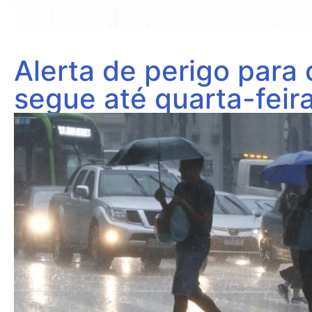
Alerta de perigo para
segue até quarta-feir