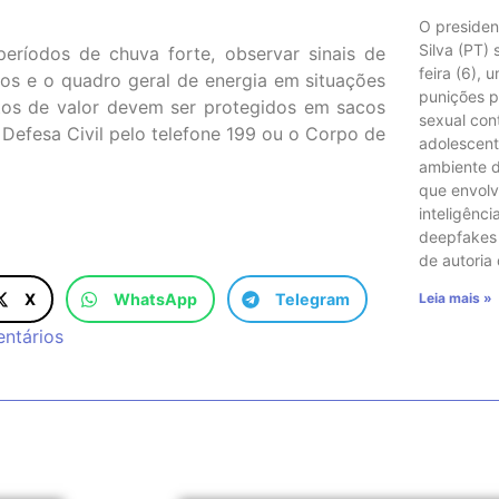
O presiden
Silva (PT)
períodos de chuva forte, observar sinais de
feira (6), 
os e o quadro geral de energia em situações
punições p
tos de valor devem ser protegidos em sacos
sexual con
Defesa Civil pelo telefone 199 ou o Corpo de
adolescent
ambiente di
que envol
inteligência
deepfakes e
de autoria
Leia mais »
X
WhatsApp
Telegram
ntários