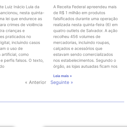
te Luiz Inácio Lula da
A Receita Federal apreendeu mais
 sancionou, nesta quinta-
de R$ 1 milhão em produtos
uma lei que endurece as
falsificados durante uma operação
ara crimes de violência
realizada nesta quinta-feira (6) em
tra crianças e
quatro outlets de Salvador. A ação
es praticados no
recolheu 456 volumes de
gital, incluindo casos
mercadorias, incluindo roupas,
vam o uso de
calçados e acessórios que
 artificial, como
estavam sendo comercializados
 perfis falsos. O texto,
nos estabelecimentos. Segundo o
 do
órgão, as lojas autuadas ficam nos
Leia mais »
« Anterior
Seguinte »