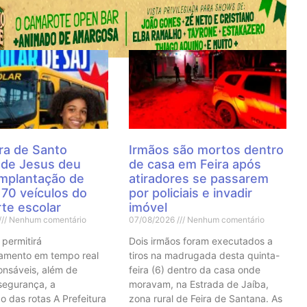
 Notícias
ra de Santo
Irmãos são mortos dentro
 de Jesus deu
de casa em Feira após
 implantação de
atiradores se passarem
70 veículos do
por policiais e invadir
te escolar
imóvel
Nenhum comentário
07/08/2026
Nenhum comentário
 permitirá
Dois irmãos foram executados a
mento em tempo real
tiros na madrugada desta quinta-
onsáveis, além de
feira (6) dentro da casa onde
 segurança, a
moravam, na Estrada de Jaíba,
o das rotas A Prefeitura
zona rural de Feira de Santana. As