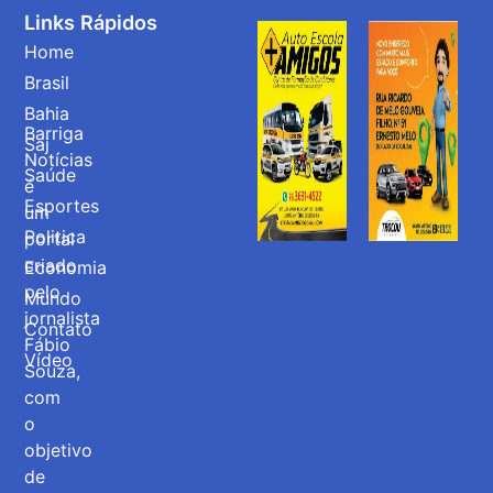
Links Rápidos
Home
Brasil
Bahia
Barriga
Saj
Notícias
Saúde
é
Esportes
um
Politica
portal
criado
Economia
pelo
Mundo
jornalista
Contato
Fábio
Vídeo
Souza,
com
o
objetivo
de