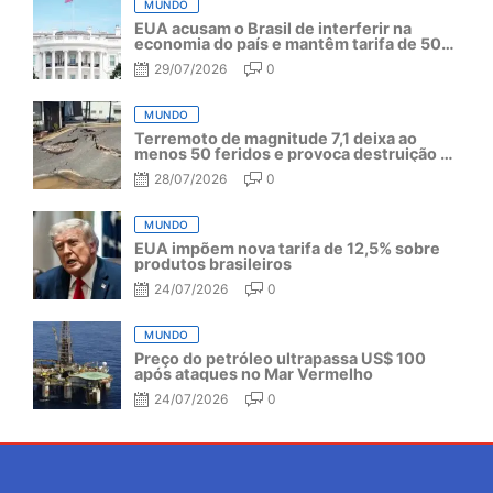
MUNDO
EUA acusam o Brasil de interferir na
economia do país e mantêm tarifa de 50%
por mais um ano
29/07/2026
0
MUNDO
Terremoto de magnitude 7,1 deixa ao
menos 50 feridos e provoca destruição no
Japão
28/07/2026
0
MUNDO
EUA impõem nova tarifa de 12,5% sobre
produtos brasileiros
24/07/2026
0
MUNDO
Preço do petróleo ultrapassa US$ 100
após ataques no Mar Vermelho
24/07/2026
0