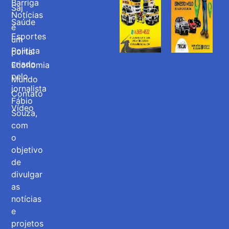
Barriga
Saj
Notícias
Saúde
é
Esportes
um
Politica
portal
criado
Economia
pelo
Mundo
jornalista
Contato
Fábio
Vídeo
Souza,
com
o
objetivo
de
divulgar
as
notícias
e
projetos