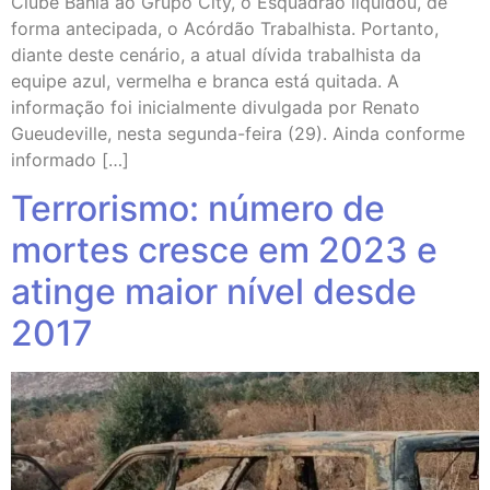
Clube Bahia ao Grupo City, o Esquadrão liquidou, de
forma antecipada, o Acórdão Trabalhista. Portanto,
diante deste cenário, a atual dívida trabalhista da
equipe azul, vermelha e branca está quitada. A
informação foi inicialmente divulgada por Renato
Gueudeville, nesta segunda-feira (29). Ainda conforme
informado […]
Terrorismo: número de
mortes cresce em 2023 e
atinge maior nível desde
2017