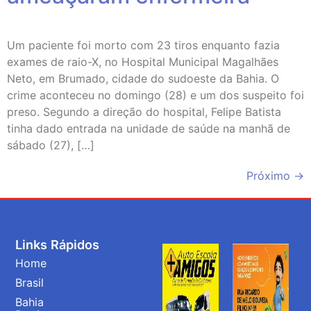
Um paciente foi morto com 23 tiros enquanto fazia
exames de raio-X, no Hospital Municipal Magalhães
Neto, em Brumado, cidade do sudoeste da Bahia. O
crime aconteceu no domingo (28) e um dos suspeito foi
preso. Segundo a direção do hospital, Felipe Batista
tinha dado entrada na unidade de saúde na manhã de
sábado (27), […]
Próximo
→
Links Rápidos
Home
Brasil
Bahia