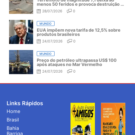
menos 50 feridos e provoca destruição no
Japão
28/07/2026
0
MUNDO
EUA impõem nova tarifa de 12,5% sobre
produtos brasileiros
24/07/2026
0
MUNDO
Preço do petróleo ultrapassa US$ 100
após ataques no Mar Vermelho
24/07/2026
0
Links Rápidos
Home
Brasil
Bahia
Barriga