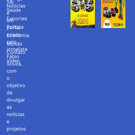
Saj
Notícias
Saúde
é
Esportes
um
Politica
portal
criado
Economia
pelo
Mundo
jornalista
Contato
Fábio
Vídeo
Souza,
com
o
objetivo
de
divulgar
as
notícias
e
projetos