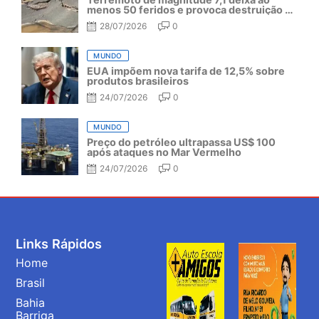
menos 50 feridos e provoca destruição no
Japão
28/07/2026
0
MUNDO
EUA impõem nova tarifa de 12,5% sobre
produtos brasileiros
24/07/2026
0
MUNDO
Preço do petróleo ultrapassa US$ 100
após ataques no Mar Vermelho
24/07/2026
0
Links Rápidos
Home
Brasil
Bahia
Barriga