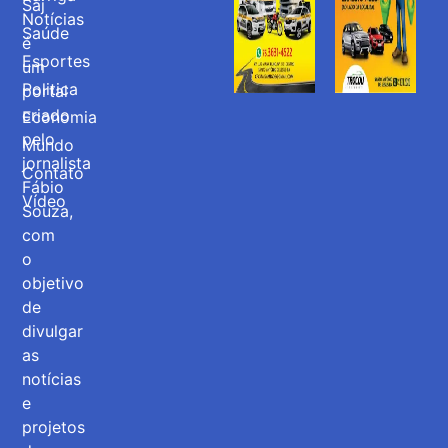
Saj
Notícias
Saúde
é
Esportes
um
Politica
portal
criado
Economia
pelo
Mundo
jornalista
Contato
Fábio
Vídeo
Souza,
com
o
objetivo
de
divulgar
as
notícias
e
projetos