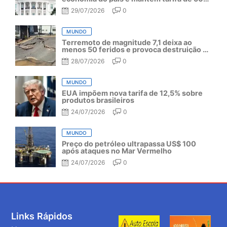
por mais um ano
29/07/2026
0
MUNDO
Terremoto de magnitude 7,1 deixa ao
menos 50 feridos e provoca destruição no
Japão
28/07/2026
0
MUNDO
EUA impõem nova tarifa de 12,5% sobre
produtos brasileiros
24/07/2026
0
MUNDO
Preço do petróleo ultrapassa US$ 100
após ataques no Mar Vermelho
24/07/2026
0
Links Rápidos