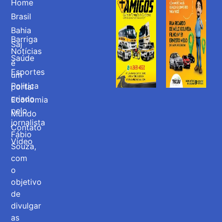
Home
Brasil
Bahia
Barriga
Saj
Notícias
Saúde
é
Esportes
um
Politica
portal
criado
Economia
pelo
Mundo
jornalista
Contato
Fábio
Vídeo
Souza,
com
o
objetivo
de
divulgar
as