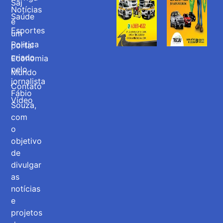
Saj
Notícias
Saúde
é
Esportes
um
Politica
portal
criado
Economia
pelo
Mundo
jornalista
Contato
Fábio
Vídeo
Souza,
com
o
objetivo
de
divulgar
as
notícias
e
projetos