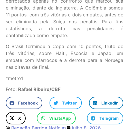
derrotados apenas no confronto que marcou sua
eliminação, diante da Inglaterra. A Colômbia somou
11 pontos, com três vitórias e dois empates, antes de
ser eliminada pela Suíça nos pênaltis. Para fins
estatísticos, a derrota nas penalidades é
contabilizada como empate.
O Brasil terminou a Copa com 10 pontos, fruto de
três vitórias, sobre Haiti, Escócia e Japão, um
empate com Marrocos e a derrota para a Noruega
nas oitavas de final.
*metro1
Foto:
Rafael Ribeiro/CBF
Facebook
Twitter
LinkedIn
X
WhatsApp
Telegram
Redação Barriga Notícias
julho 8, 2026