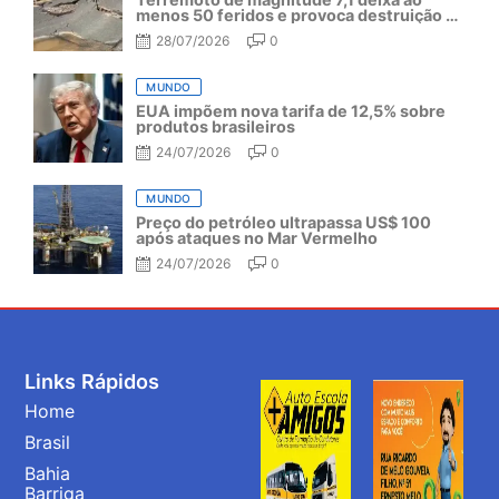
menos 50 feridos e provoca destruição no
Japão
28/07/2026
0
MUNDO
EUA impõem nova tarifa de 12,5% sobre
produtos brasileiros
24/07/2026
0
MUNDO
Preço do petróleo ultrapassa US$ 100
após ataques no Mar Vermelho
24/07/2026
0
Links Rápidos
Home
Brasil
Bahia
Barriga