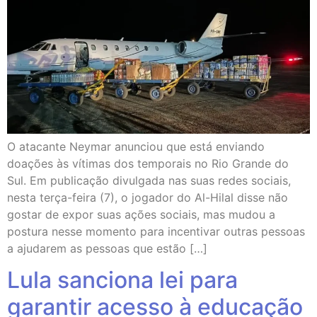
O atacante Neymar anunciou que está enviando
doações às vítimas dos temporais no Rio Grande do
Sul. Em publicação divulgada nas suas redes sociais,
nesta terça-feira (7), o jogador do Al-Hilal disse não
gostar de expor suas ações sociais, mas mudou a
postura nesse momento para incentivar outras pessoas
a ajudarem as pessoas que estão […]
Lula sanciona lei para
garantir acesso à educação