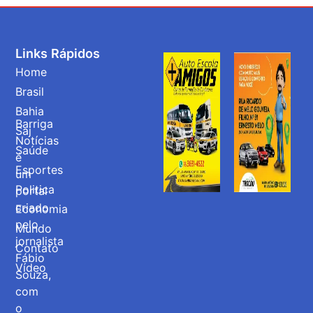
Links Rápidos
Home
Brasil
Bahia
Barriga
Saj
Notícias
Saúde
é
Esportes
um
Politica
portal
criado
Economia
pelo
Mundo
jornalista
Contato
Fábio
Vídeo
Souza,
com
o